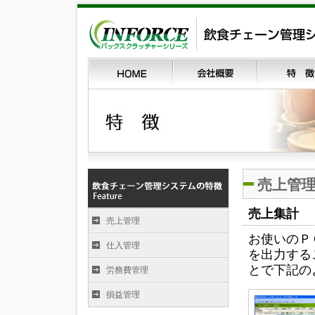
売上管
売上集計
売上管理
お使いのＰ
仕入管理
を出力する
とで下記の
労務費管理
損益管理